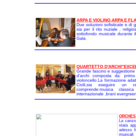
ARPA E VIOLINO,ARPA E FL
Due soluzioni sofisticate e di
sia per il rito nuziale , religi
sottofondo musicale durante i
Gala.
QUARTETTO D'ARCHI"EXCE
Grande fascino e suggestione 
d'archi composta da: primo v
violoncello.La formazione adatt
Civili,sia eseguire un 
comprende:musica classica
internazionale ,brani evergree
ORCHEST
La canzo
stata ap
adesso f
musical