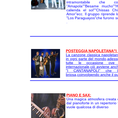
intramontabile che 
"Amapola""Besame mucho""H
calienda el sol""Chissas Ch
Amor"ecc. Il gruppo riprende lo 
"Los Paraguayos"che furono so
.
POSTEGGIA NAPOLETANA"I
La canzone classica napoleta
in ogni parte del mondo,adesso
tutte le occasione ove
internazionale,ciò avviene anc
"I CANTANAPOLI" che l
briosa,coinvolgendo anche il pu
PIANO E SAX:
Una magica atmosfera creata 
dal pianoforte in un repertorio
vuole qualcosa di diverso