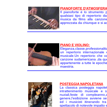
PIANOFORTE D'ATMOSFERA
Il pianoforte è lo strumento 
qualsiasi tipo di repertorio da
musica da films alla canzon
apprezzata da chiunque e si ad
PIANO E VIOLINO:
Eleganza,classe,professionalit
un repertorio internazionale
musicale.Un repertorio che v
canzone sudamericana ,da que
appartenente a tutte le epoch
maestria.
POSTEGGIA NAPOLETANA
La classica posteggia napol
intrattenimento musicale e s
nuziali,feste di compleanno
genere,l'esibizione avviene s
ed i musicisti itinerando tr
spettacolo di notevole impatto 