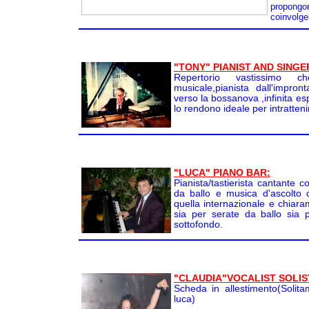
propong
coinvolge
"TONY" PIANIST AND SINGE
Repertorio vastissimo 
musicale,pianista dall'impron
verso la bossanova ,infinita es
lo rendono ideale per intratteni
"LUCA" PIANO BAR:
Pianista/tastierista cantante 
da ballo e musica d'ascolto 
quella internazionale e chiar
sia per serate da ballo sia 
sottofondo.
"CLAUDIA"VOCALIST SOLIS
Scheda in allestimento(Solita
luca)