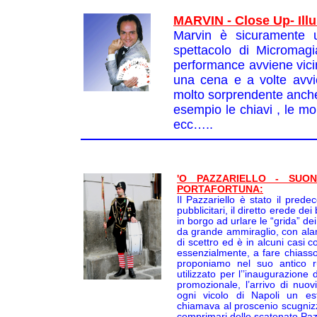
MARVIN - Close Up- Illus
Marvin è sicuramente uno
spettacolo di Micromag
performance avviene vici
una cena e a volte avvic
molto sorprendente anche
esempio le chiavi , le mo
ecc…..
'O PAZZARIELLO - SUO
PORTAFORTUNA:
Il Pazzariello è stato il prede
pubblicitari, il diretto erede 
in borgo ad urlare le “grida” de
da grande ammiraglio, con ala
di scettro ed è in alcuni casi 
essenzialmente, a fare chiasso 
proponiamo nel suo antico ru
utilizzato per l’’inaugurazione
promozionale, l’arrivo di nuo
ogni vicolo di Napoli un es
chiamava al proscenio scugnizz
comprimari dello scatenato Pazz