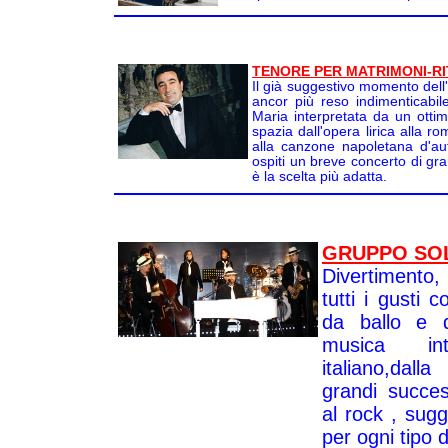
TENORE PER MATRIMONI-RIT
Il già suggestivo momento dell'a
ancor più reso indimenticab
Maria interpretata da un ottim
spazia dall'opera lirica alla r
alla canzone napoletana d'auto
ospiti un breve concerto di gran
è la scelta più adatta.
GRUPPO SO
Divertimento,
tutti i gusti 
da ballo e 
musica in
italiano,dal
grandi succes
al rock , sug
per ogni tipo 