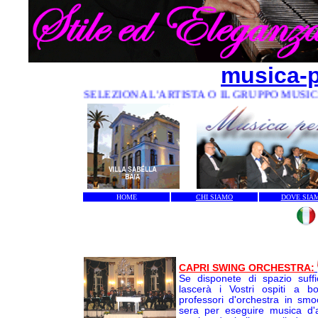
musica-p
DISCI - SELEZIONA L'ARTISTA O IL GRUPPO MUSICALE P
HOME
CHI SIAMO
DOVE SIA
CAPRI SWING ORCHESTRA:
Se disponete di spazio suffi
lascerà i Vostri ospiti a b
professori d'orchestra in smo
sera per eseguire musica d'