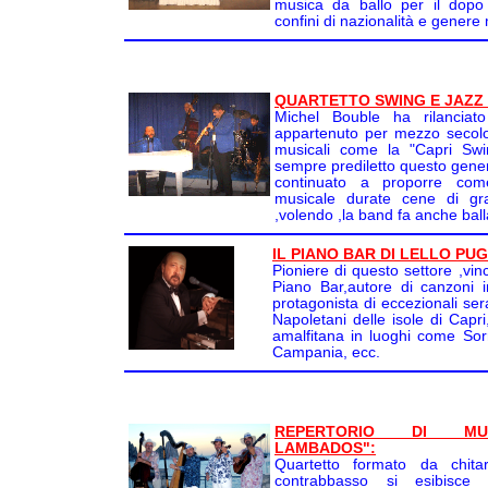
musica da ballo per il dopo
confini di nazionalità e genere
QUARTETTO SWING E JAZZ 
Michel Bouble ha rilanciat
appartenuto per mezzo secolo
musicali come la "Capri Swi
sempre prediletto questo gene
continuato a proporre co
musicale durate cene di gra
,volendo ,la band fa anche ball
IL PIANO BAR DI LELLO PUG
Pioniere di questo settore ,vinc
Piano Bar,autore di canzoni i
protagonista di eccezionali sera
Napoletani delle isole di Capri
amalfitana in luoghi come Sorr
Campania, ecc.
REPERTORIO DI MUS
LAMBADOS":
Quartetto formato da chitar
contrabbasso si esibisce